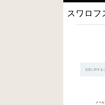
スワロフス
当店に対する
メール