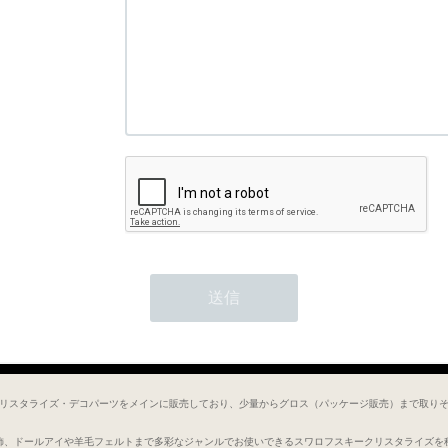
リスタライズ・デコパーツをメインに販売しており、少量からグロス（パッケージ販売）まで取り
飾、ドールアイや羊毛フェルトまで多彩なジャンルでお使いできるスワロフスキークリスタライズを